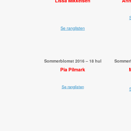
Lissa Mikkelsen
Ann
S
Se ranglisten
Sommerblomst 2016 – 18 hul
Sommerb
Pia Pilmark
Se
ranglisten
S