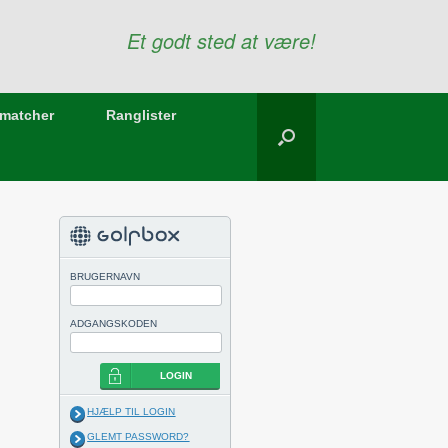
Et godt sted at være!
matcher
Ranglister
BRUGERNAVN
ADGANGSKODEN
LOGIN
HJÆLP TIL LOGIN
GLEMT PASSWORD?