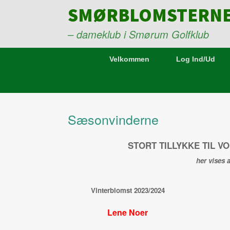
Gå
SMØRBLOMSTERN
til
indhold
– dameklub i Smørum Golfklub
Velkommen
Log Ind/Ud
Sæsonvinderne
STORT TILLYKKE TIL
VO
her vises 
Vinterblomst 2023/2024
Lene Noer