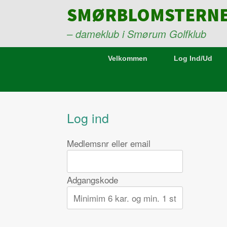
Gå
SMØRBLOMSTERN
til
indhold
– dameklub i Smørum Golfklub
Velkommen
Log Ind/Ud
Log ind
Medlemsnr eller email
Adgangskode