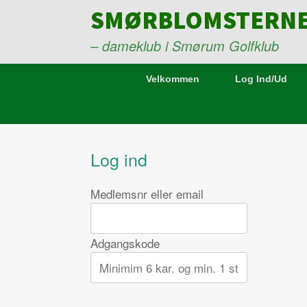
Gå
SMØRBLOMSTERN
til
indhold
– dameklub i Smørum Golfklub
Velkommen
Log Ind/Ud
Log ind
Medlemsnr eller email
Adgangskode